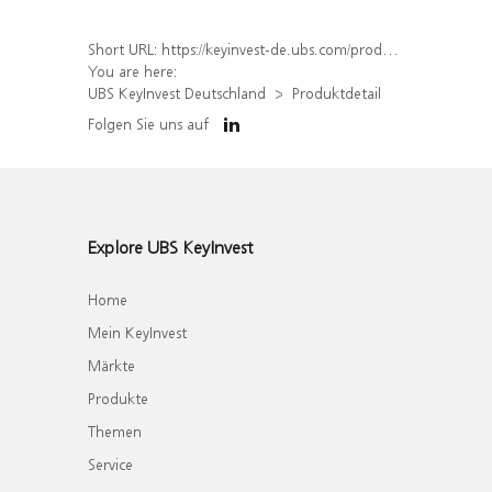
Short URL:
https://keyinvest-de.ubs.com/produkt/detail/index/isin/DE000WA4ATN6
You are here:
UBS KeyInvest Deutschland
Produktdetail
Folgen Sie uns auf
Explore UBS KeyInvest
Home
Mein KeyInvest
Märkte
Produkte
Themen
Service