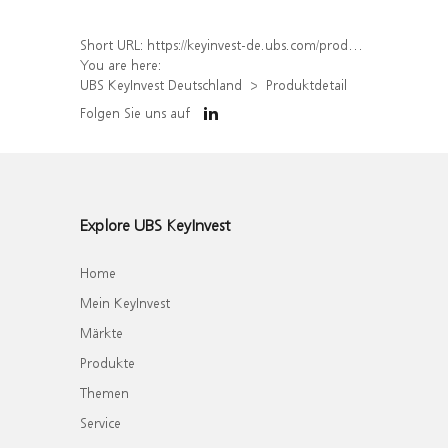
Short URL:
https://keyinvest-de.ubs.com/produkt/detail/index/isin/DE000WA4ASD9
You are here:
UBS KeyInvest Deutschland
Produktdetail
Folgen Sie uns auf
Explore UBS KeyInvest
Home
Mein KeyInvest
Märkte
Produkte
Themen
Service