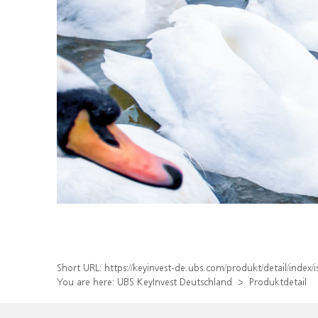
Short URL:
https://keyinvest-de.ubs.com/produkt/detail/inde
You are here:
UBS KeyInvest Deutschland
Produktdetail