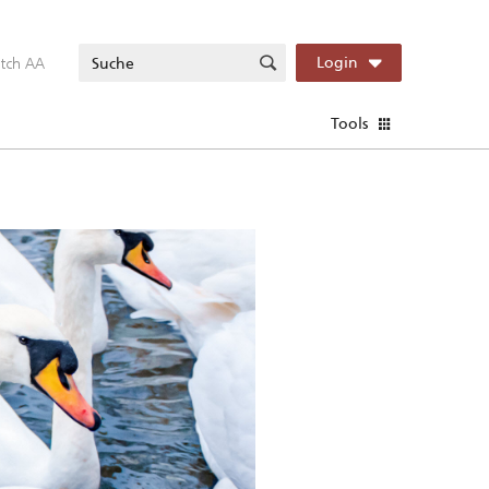
itch AA
Login
Tools