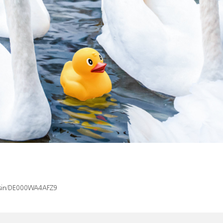
x/isin/DE000WA4AFZ9