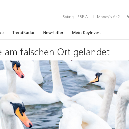
Rating:
S&P A+
|
Moody’s Aa2
|
F
ice
TrendRadar
Newsletter
Mein KeyInvest
e am falschen Ort gelandet