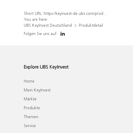
Short URL:
https://keyinvest-de.ubs.com/produkt/detail/index/isin/DE000WA4AFX4
You are here:
UBS KeyInvest Deutschland
Produktdetail
Folgen Sie uns auf
Explore UBS KeyInvest
Home
Mein KeyInvest
Märkte
Produkte
Themen
Service