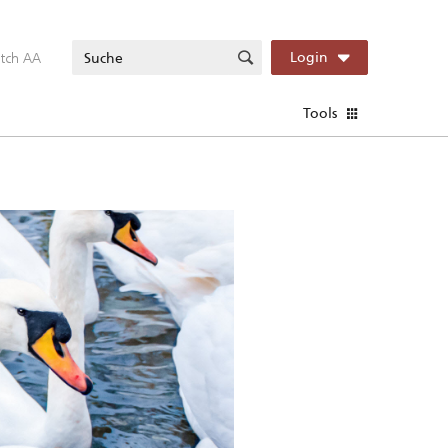
itch AA
Login
Tools