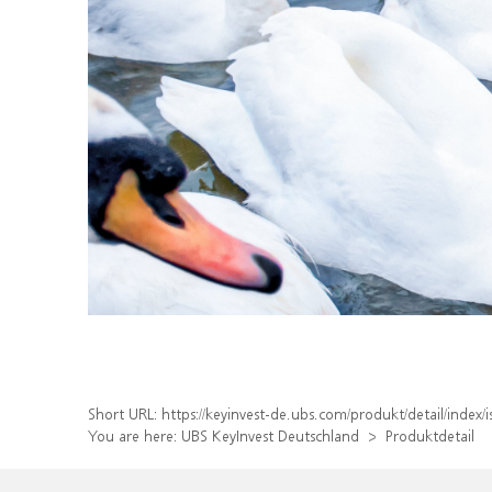
Short URL:
https://keyinvest-de.ubs.com/produkt/detail/inde
You are here:
UBS KeyInvest Deutschland
Produktdetail