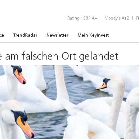
Rating:
S&P A+
|
Moody’s Aa2
|
F
ice
TrendRadar
Newsletter
Mein KeyInvest
e am falschen Ort gelandet