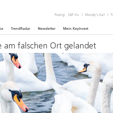
Rating:
S&P A+
|
Moody’s Aa2
|
F
ice
TrendRadar
Newsletter
Mein KeyInvest
e am falschen Ort gelandet