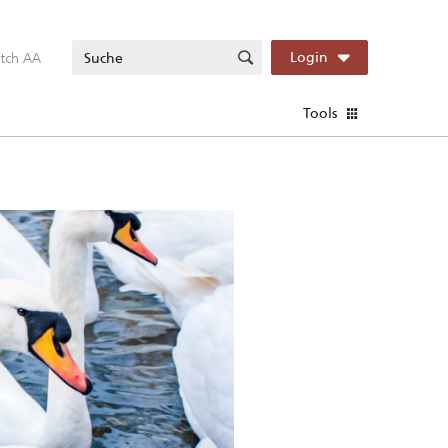
itch AA
Login
Tools