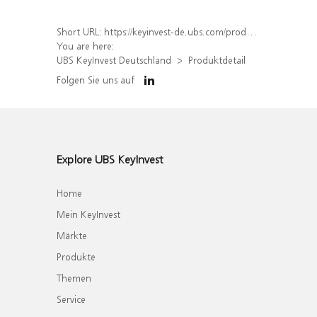
Short URL:
https://keyinvest-de.ubs.com/produkt/detail/index/isin/DE000WA49TW0
You are here:
UBS KeyInvest Deutschland
Produktdetail
Folgen Sie uns auf
Explore UBS KeyInvest
Home
Mein KeyInvest
Märkte
Produkte
Themen
Service