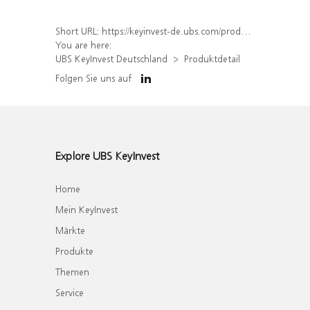
Short URL:
https://keyinvest-de.ubs.com/produkt/detail/index/isin/DE000WA49ND3
You are here:
UBS KeyInvest Deutschland
Produktdetail
Folgen Sie uns auf
Explore UBS KeyInvest
Home
Mein KeyInvest
Märkte
Produkte
Themen
Service