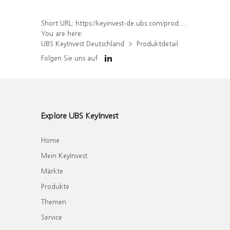
Short URL:
https://keyinvest-de.ubs.com/produkt/detail/index/isin/DE000WA49M19
You are here:
UBS KeyInvest Deutschland
Produktdetail
Folgen Sie uns auf
Explore UBS KeyInvest
Home
Mein KeyInvest
Märkte
Produkte
Themen
Service