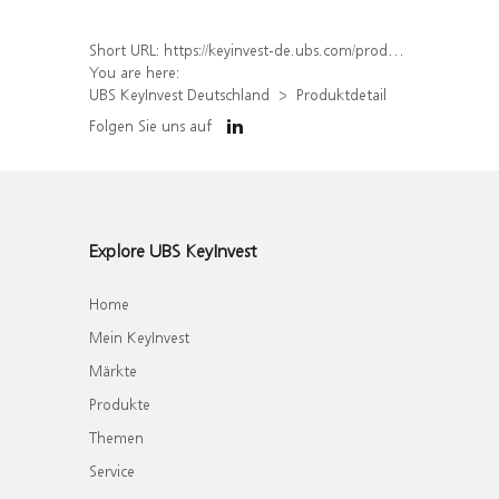
Short URL:
https://keyinvest-de.ubs.com/produkt/detail/index/isin/DE000WA48N68
You are here:
UBS KeyInvest Deutschland
Produktdetail
Folgen Sie uns auf
Explore UBS KeyInvest
Home
Mein KeyInvest
Märkte
Produkte
Themen
Service