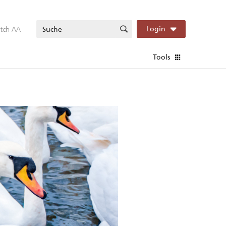
itch AA
Login
Tools