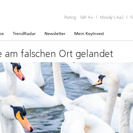
Rating:
S&P A+
|
Moody’s Aa2
|
F
ice
TrendRadar
Newsletter
Mein KeyInvest
e am falschen Ort gelandet