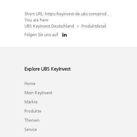
Short URL:
https://keyinvest-de.ubs.com/produkt/detail/index/isin/DE000WA48L03
You are here:
UBS KeyInvest Deutschland
Produktdetail
Folgen Sie uns auf
Explore UBS KeyInvest
Home
Mein KeyInvest
Märkte
Produkte
Themen
Service