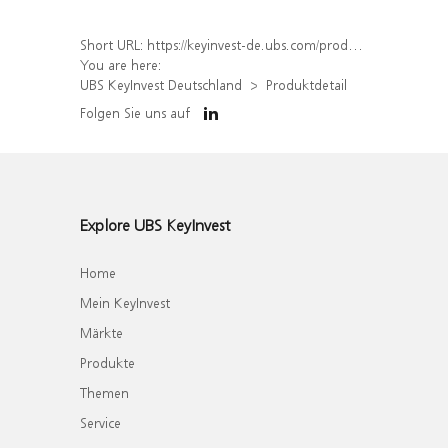
Short URL:
https://keyinvest-de.ubs.com/produkt/detail/index/isin/DE000WA48KQ3
You are here:
UBS KeyInvest Deutschland
Produktdetail
Folgen Sie uns auf
Explore UBS KeyInvest
Home
Mein KeyInvest
Märkte
Produkte
Themen
Service