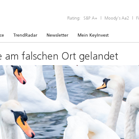
Rating:
S&P A+
|
Moody’s Aa2
|
F
ice
TrendRadar
Newsletter
Mein KeyInvest
e am falschen Ort gelandet