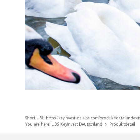
Short URL:
https://keyinvest-de.ubs.com/produkt/detail/inde
You are here:
UBS KeyInvest Deutschland
Produktdetail