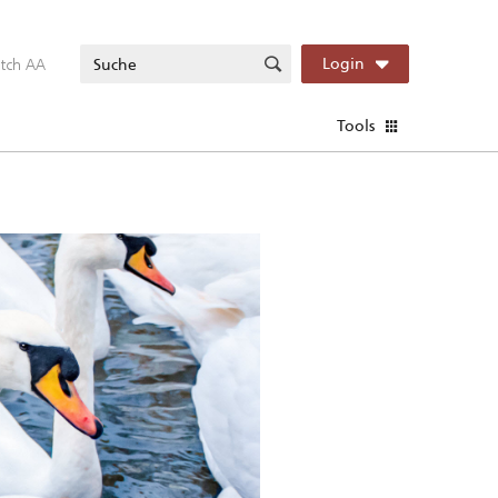
itch AA
Login
Tools