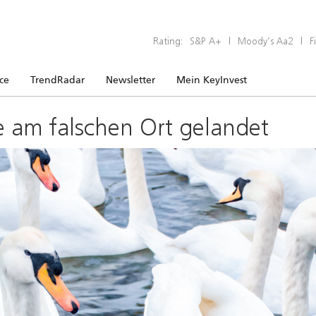
Rating:
S&P A+
|
Moody’s Aa2
|
F
ice
TrendRadar
Newsletter
Mein KeyInvest
e am falschen Ort gelandet