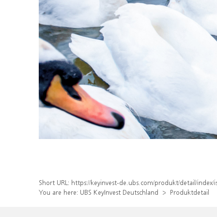
Short URL:
https://keyinvest-de.ubs.com/produkt/detail/inde
You are here:
UBS KeyInvest Deutschland
Produktdetail