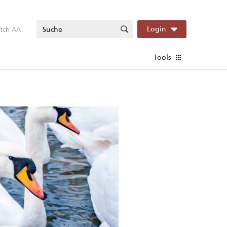
itch AA
Login
Tools