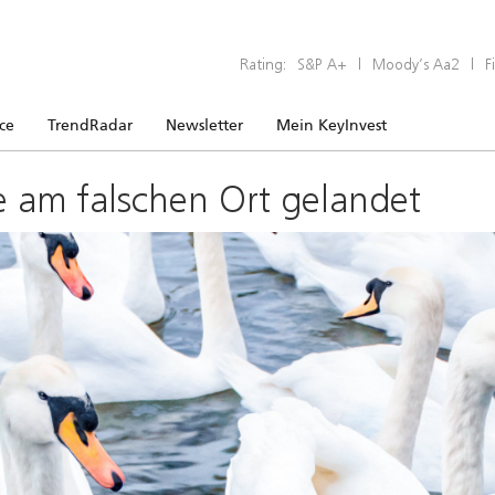
Rating:
S&P A+
|
Moody’s Aa2
|
F
ice
TrendRadar
Newsletter
Mein KeyInvest
e am falschen Ort gelandet