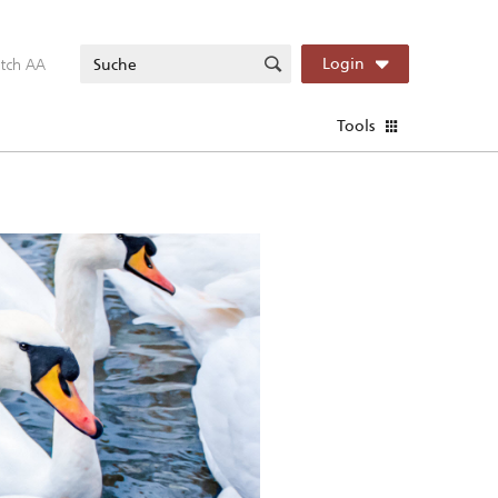
itch AA
Login
Tools