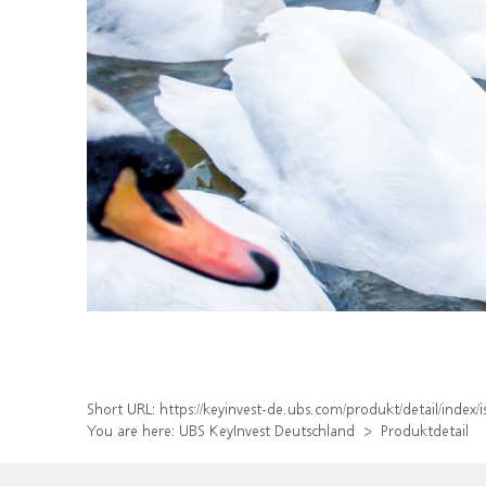
Short URL:
https://keyinvest-de.ubs.com/produkt/detail/inde
You are here:
UBS KeyInvest Deutschland
Produktdetail