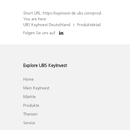
Short URL:
https://keyinvest-de.ubs.com/produkt/detail/index/isin/DE000WA47VD0
You are here:
UBS KeyInvest Deutschland
Produktdetail
Folgen Sie uns auf
Explore UBS KeyInvest
Home
Mein KeyInvest
Märkte
Produkte
Themen
Service