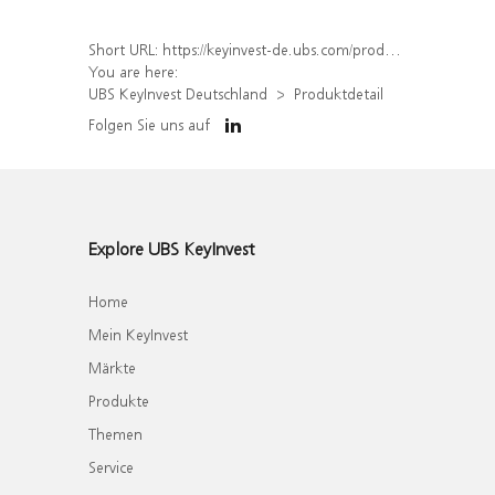
Short URL:
https://keyinvest-de.ubs.com/produkt/detail/index/isin/DE000WA47QX8
You are here:
UBS KeyInvest Deutschland
Produktdetail
Folgen Sie uns auf
Explore UBS KeyInvest
Home
Mein KeyInvest
Märkte
Produkte
Themen
Service