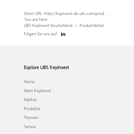
Short URL:
https://keyinvest-de.ubs.com/produkt/detail/index/isin/DE000WA47PC4
You are here:
UBS KeyInvest Deutschland
Produktdetail
Folgen Sie uns auf
Explore UBS KeyInvest
Home
Mein KeyInvest
Märkte
Produkte
Themen
Service