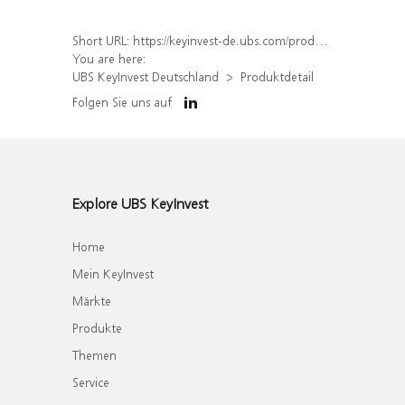
Short URL:
https://keyinvest-de.ubs.com/produkt/detail/index/isin/DE000WA47MR9
You are here:
UBS KeyInvest Deutschland
Produktdetail
Folgen Sie uns auf
Explore UBS KeyInvest
Home
Mein KeyInvest
Märkte
Produkte
Themen
Service