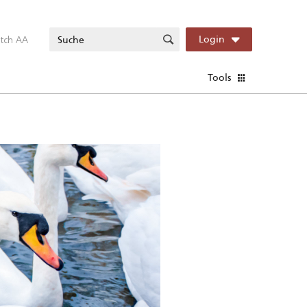
itch AA
Login
Tools