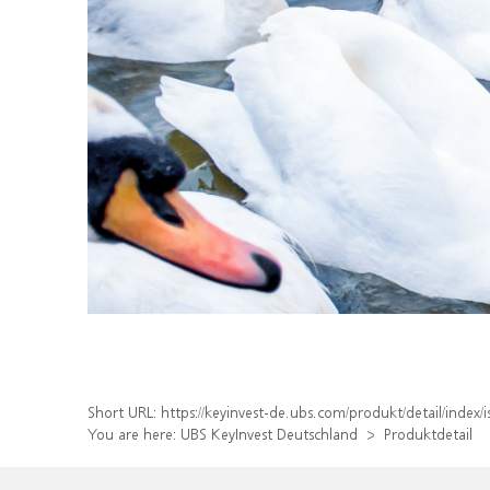
Short URL:
https://keyinvest-de.ubs.com/produkt/detail/inde
You are here:
UBS KeyInvest Deutschland
Produktdetail