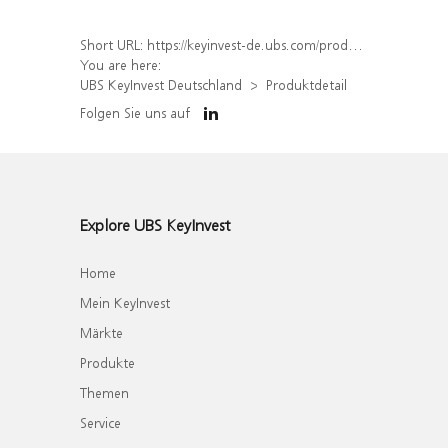
Short URL:
https://keyinvest-de.ubs.com/produkt/detail/index/isin/DE000WA47KP7
You are here:
UBS KeyInvest Deutschland
Produktdetail
Folgen Sie uns auf
Explore UBS KeyInvest
Home
Mein KeyInvest
Märkte
Produkte
Themen
Service