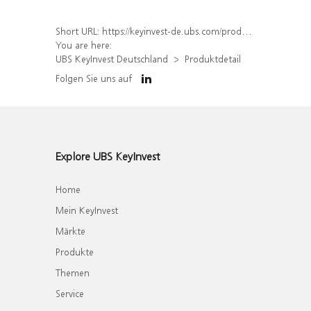
Short URL:
https://keyinvest-de.ubs.com/produkt/detail/index/isin/DE000WA47G19
You are here:
UBS KeyInvest Deutschland
Produktdetail
Folgen Sie uns auf
Explore UBS KeyInvest
Home
Mein KeyInvest
Märkte
Produkte
Themen
Service