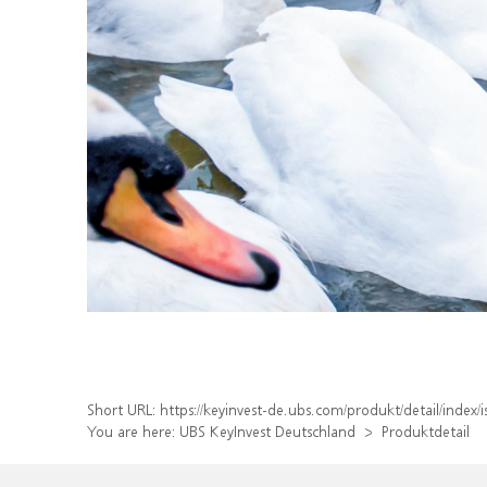
Short URL:
https://keyinvest-de.ubs.com/produkt/detail/inde
You are here:
UBS KeyInvest Deutschland
Produktdetail