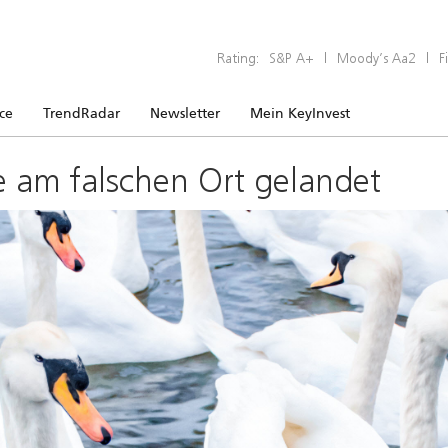
Rating:
S&P A+
|
Moody’s Aa2
|
F
ice
TrendRadar
Newsletter
Mein KeyInvest
e am falschen Ort gelandet