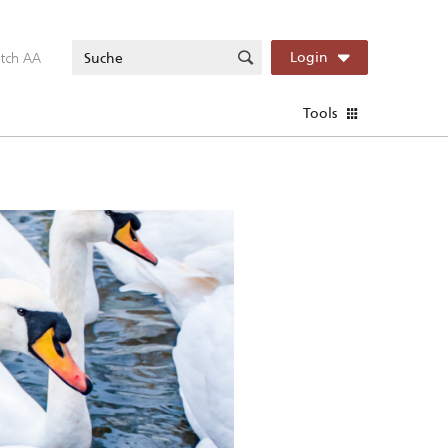
itch AA
Login
Tools