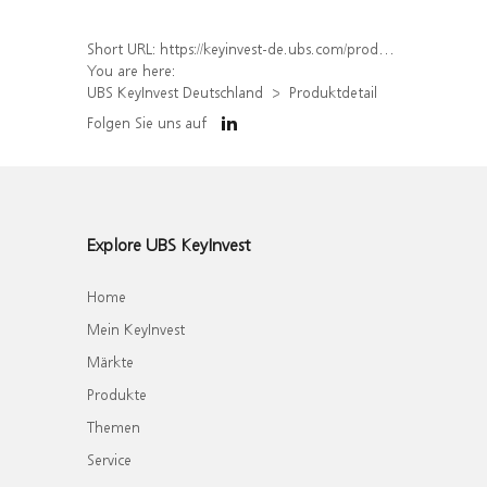
Short URL:
https://keyinvest-de.ubs.com/produkt/detail/index/isin/DE000WA47FJ0
You are here:
UBS KeyInvest Deutschland
Produktdetail
Folgen Sie uns auf
Explore UBS KeyInvest
Home
Mein KeyInvest
Märkte
Produkte
Themen
Service