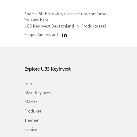
Short URL:
https://keyinvest-de.ubs.com/produkt/detail/index/isin/DE000WA47C54
You are here:
UBS KeyInvest Deutschland
Produktdetail
Folgen Sie uns auf
Explore UBS KeyInvest
Home
Mein KeyInvest
Märkte
Produkte
Themen
Service