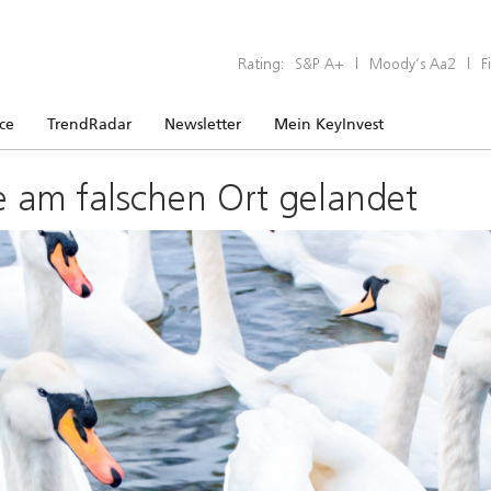
Rating:
S&P A+
|
Moody’s Aa2
|
F
ice
TrendRadar
Newsletter
Mein KeyInvest
e am falschen Ort gelandet