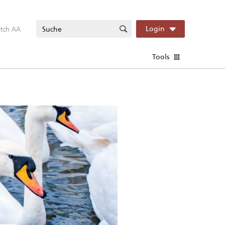
itch AA
Login
Tools