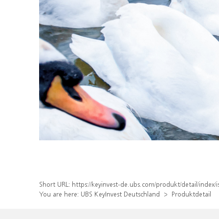
Short URL:
https://keyinvest-de.ubs.com/produkt/detail/inde
You are here:
UBS KeyInvest Deutschland
Produktdetail