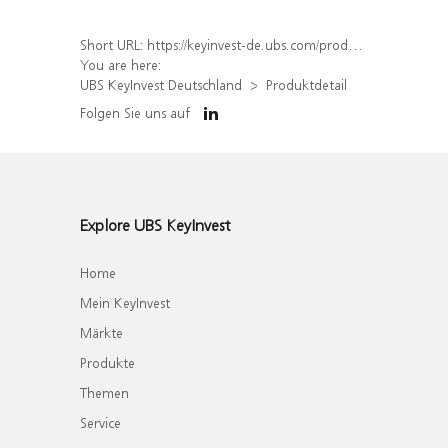
Short URL:
https://keyinvest-de.ubs.com/produkt/detail/index/isin/DE000WA47BU6
You are here:
UBS KeyInvest Deutschland
Produktdetail
Folgen Sie uns auf
Explore UBS KeyInvest
Home
Mein KeyInvest
Märkte
Produkte
Themen
Service