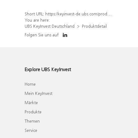
Short URL:
https://keyinvest-de.ubs.com/produkt/detail/index/isin/DE000WA47BJ9
You are here:
UBS KeyInvest Deutschland
Produktdetail
Folgen Sie uns auf
Explore UBS KeyInvest
Home
Mein KeyInvest
Märkte
Produkte
Themen
Service