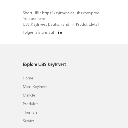
Short URL:
https://keyinvest-de.ubs.com/produkt/detail/index/isin/DE000WA47AG7
You are here:
UBS KeyInvest Deutschland
Produktdetail
Folgen Sie uns auf
Explore UBS KeyInvest
Home
Mein KeyInvest
Märkte
Produkte
Themen
Service