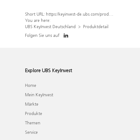
Short URL:
https://keyinvest-de.ubs.com/produkt/detail/index/isin/DE000WA477A3
You are here:
UBS KeyInvest Deutschland
Produktdetail
Folgen Sie uns auf
Explore UBS KeyInvest
Home
Mein KeyInvest
Märkte
Produkte
Themen
Service