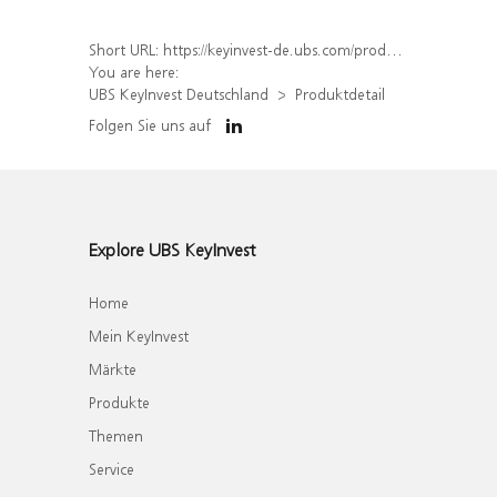
Short URL:
https://keyinvest-de.ubs.com/produkt/detail/index/isin/DE000WA475L4
You are here:
UBS KeyInvest Deutschland
Produktdetail
Folgen Sie uns auf
Explore UBS KeyInvest
Home
Mein KeyInvest
Märkte
Produkte
Themen
Service