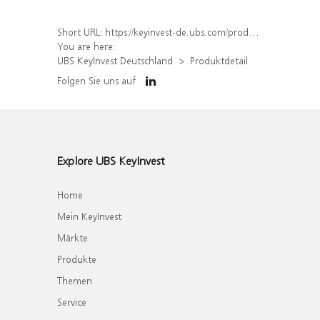
Short URL:
https://keyinvest-de.ubs.com/produkt/detail/index/isin/DE000WA475A7
You are here:
UBS KeyInvest Deutschland
Produktdetail
Folgen Sie uns auf
Explore UBS KeyInvest
Home
Mein KeyInvest
Märkte
Produkte
Themen
Service