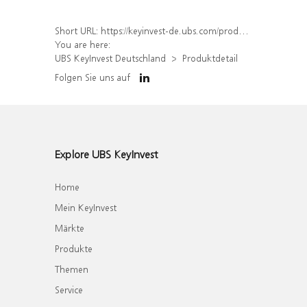
Short URL:
https://keyinvest-de.ubs.com/produkt/detail/index/isin/DE000WA46TF1
You are here:
UBS KeyInvest Deutschland
Produktdetail
Folgen Sie uns auf
Explore UBS KeyInvest
Home
Mein KeyInvest
Märkte
Produkte
Themen
Service