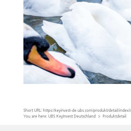
Short URL:
https://keyinvest-de.ubs.com/produkt/detail/inde
You are here:
UBS KeyInvest Deutschland
Produktdetail