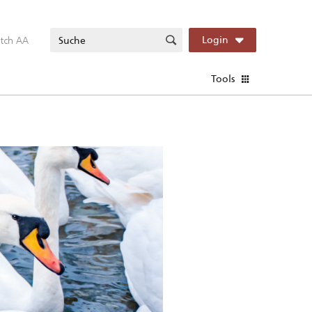
itch AA
Login
Tools