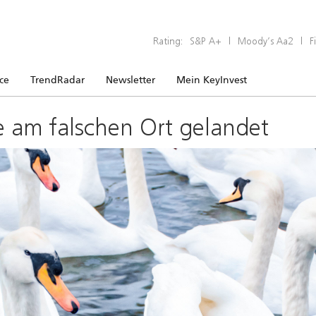
Rating:
S&P A+
|
Moody’s Aa2
|
F
ice
TrendRadar
Newsletter
Mein KeyInvest
e am falschen Ort gelandet