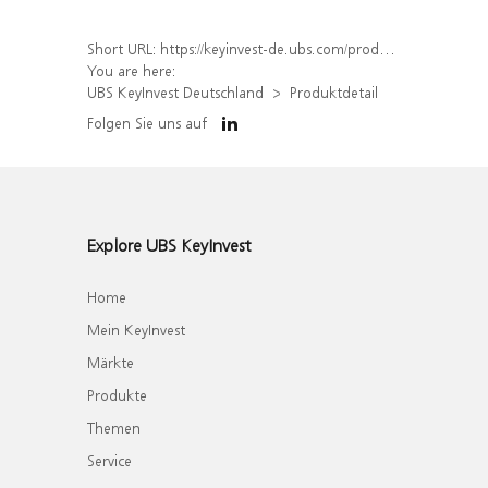
Short URL:
https://keyinvest-de.ubs.com/produkt/detail/index/isin/DE000WA46ME9
You are here:
UBS KeyInvest Deutschland
Produktdetail
Folgen Sie uns auf
Explore UBS KeyInvest
Home
Mein KeyInvest
Märkte
Produkte
Themen
Service