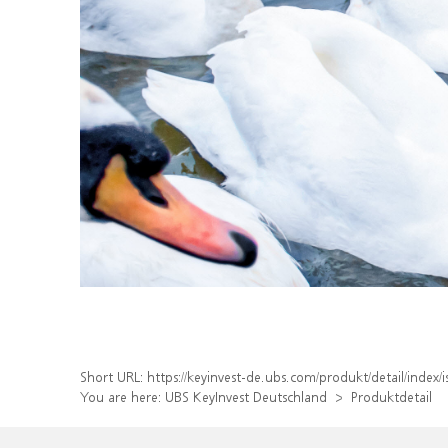
Short URL:
https://keyinvest-de.ubs.com/produkt/detail/inde
You are here:
UBS KeyInvest Deutschland
Produktdetail