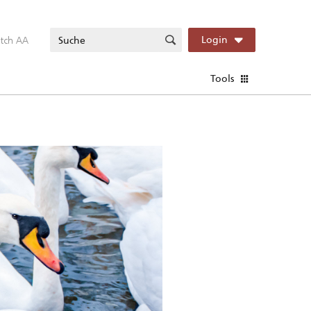
itch AA
Login
Tools