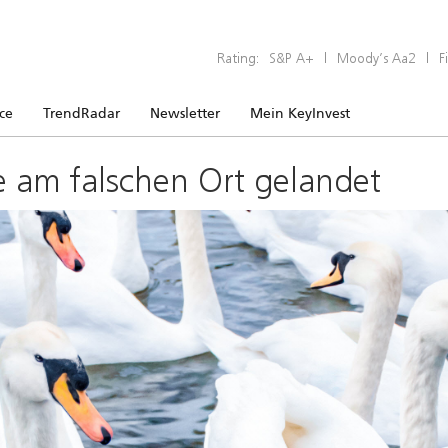
Rating:
S&P A+
|
Moody’s Aa2
|
F
ice
TrendRadar
Newsletter
Mein KeyInvest
e am falschen Ort gelandet