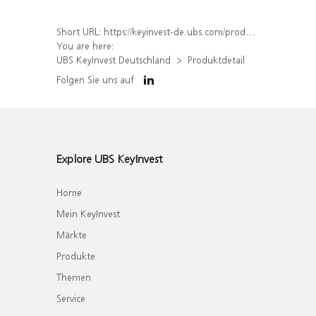
Short URL:
https://keyinvest-de.ubs.com/produkt/detail/index/isin/DE000WA46BP8
You are here:
UBS KeyInvest Deutschland
Produktdetail
Folgen Sie uns auf
Explore UBS KeyInvest
Home
Mein KeyInvest
Märkte
Produkte
Themen
Service