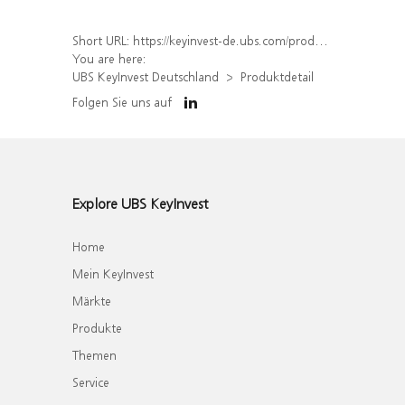
Short URL:
https://keyinvest-de.ubs.com/produkt/detail/index/isin/DE000WA46897
You are here:
UBS KeyInvest Deutschland
Produktdetail
Folgen Sie uns auf
Explore UBS KeyInvest
Home
Mein KeyInvest
Märkte
Produkte
Themen
Service