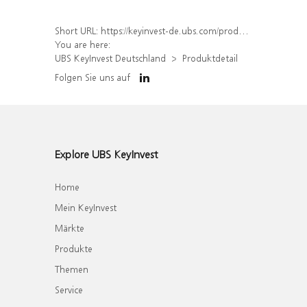
Short URL:
https://keyinvest-de.ubs.com/produkt/detail/index/isin/DE000WA45US4
You are here:
UBS KeyInvest Deutschland
Produktdetail
Folgen Sie uns auf
Explore UBS KeyInvest
Home
Mein KeyInvest
Märkte
Produkte
Themen
Service