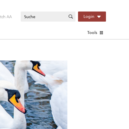
itch AA
Login
Tools