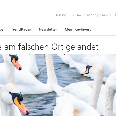
Rating:
S&P A+
|
Moody’s Aa2
|
F
ice
TrendRadar
Newsletter
Mein KeyInvest
e am falschen Ort gelandet