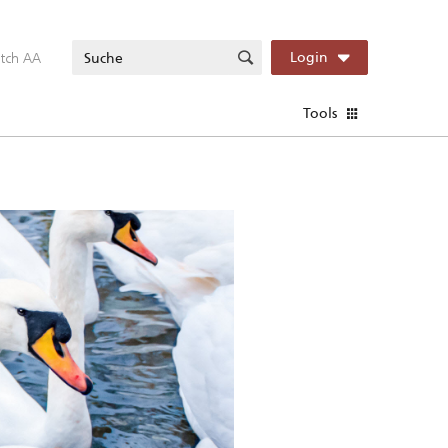
itch AA
Login
Tools