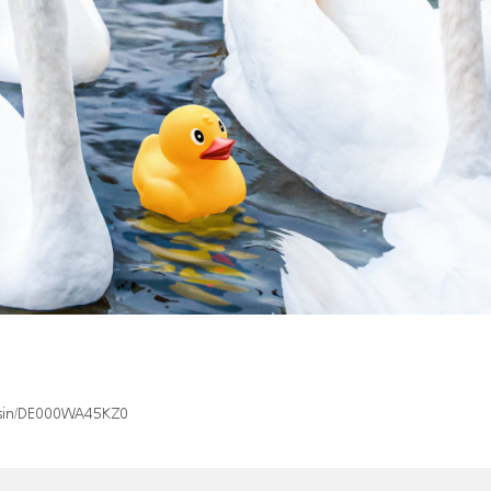
x/isin/DE000WA45KZ0