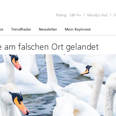
Rating:
S&P A+
|
Moody’s Aa2
|
F
ice
TrendRadar
Newsletter
Mein KeyInvest
e am falschen Ort gelandet