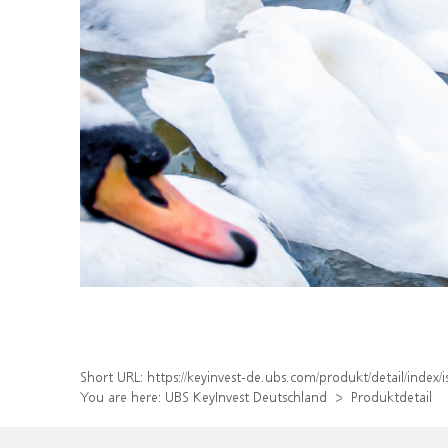
Short URL:
https://keyinvest-de.ubs.com/produkt/detail/inde
You are here:
UBS KeyInvest Deutschland
Produktdetail