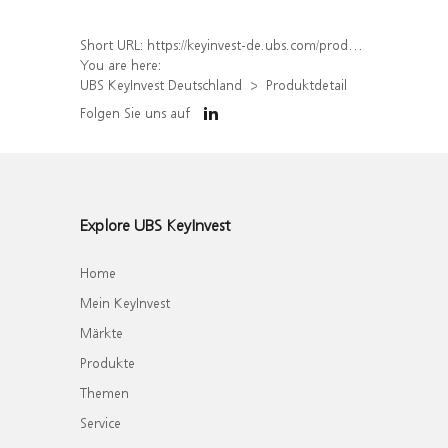
Short URL:
https://keyinvest-de.ubs.com/produkt/detail/index/isin/DE000WA45KU1
You are here:
UBS KeyInvest Deutschland
Produktdetail
Folgen Sie uns auf
Explore UBS KeyInvest
Home
Mein KeyInvest
Märkte
Produkte
Themen
Service