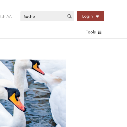
itch AA
Login
Tools