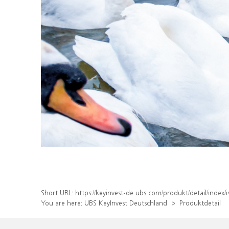
Short URL:
https://keyinvest-de.ubs.com/produkt/detail/inde
You are here:
UBS KeyInvest Deutschland
Produktdetail