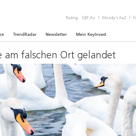
Rating:
S&P A+
|
Moody’s Aa2
|
F
ice
TrendRadar
Newsletter
Mein KeyInvest
e am falschen Ort gelandet