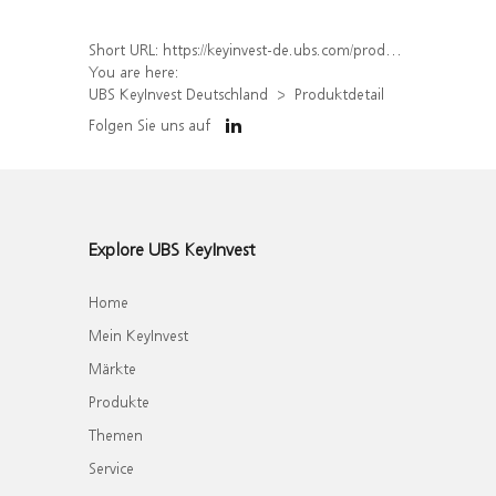
Short URL:
https://keyinvest-de.ubs.com/produkt/detail/index/isin/DE000WA45F87
You are here:
UBS KeyInvest Deutschland
Produktdetail
Folgen Sie uns auf
Explore UBS KeyInvest
Home
Mein KeyInvest
Märkte
Produkte
Themen
Service