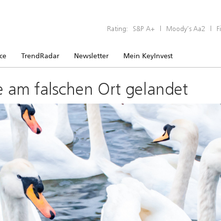
Rating:
S&P A+
|
Moody’s Aa2
|
F
ice
TrendRadar
Newsletter
Mein KeyInvest
e am falschen Ort gelandet