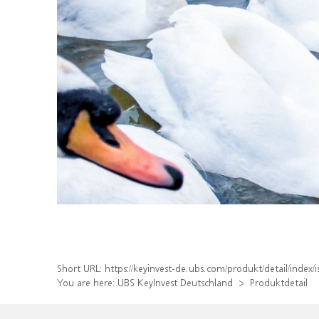
Short URL:
https://keyinvest-de.ubs.com/produkt/detail/inde
You are here:
UBS KeyInvest Deutschland
Produktdetail