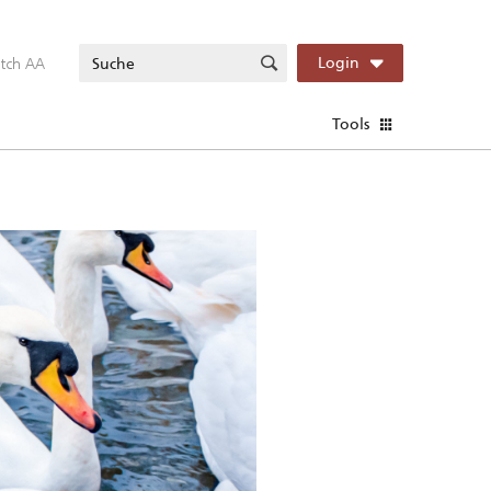
itch AA
Login
Tools