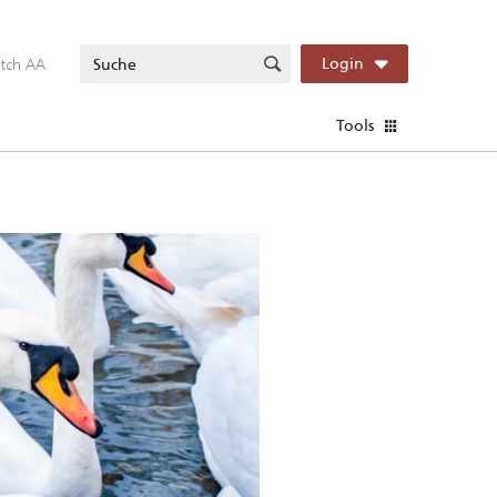
itch AA
Login
Tools