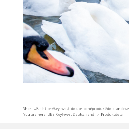
Short URL:
https://keyinvest-de.ubs.com/produkt/detail/inde
You are here:
UBS KeyInvest Deutschland
Produktdetail