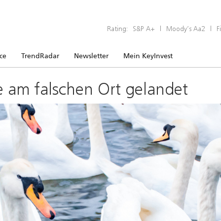
Rating:
S&P A+
|
Moody’s Aa2
|
F
ice
TrendRadar
Newsletter
Mein KeyInvest
e am falschen Ort gelandet