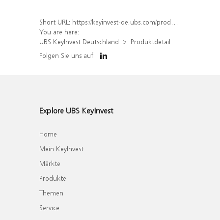
Short URL:
https://keyinvest-de.ubs.com/produkt/detail/index/isin/DE000WA45A74
You are here:
UBS KeyInvest Deutschland
Produktdetail
Folgen Sie uns auf
Explore UBS KeyInvest
Home
Mein KeyInvest
Märkte
Produkte
Themen
Service