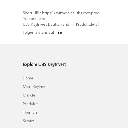
Short URL:
https://keyinvest-de.ubs.com/produkt/detail/index/isin/DE000WA45550
You are here:
UBS KeyInvest Deutschland
Produktdetail
Folgen Sie uns auf
Explore UBS KeyInvest
Home
Mein KeyInvest
Märkte
Produkte
Themen
Service