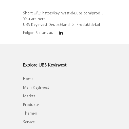
Short URL:
https://keyinvest-de.ubs.com/produkt/detail/index/isin/DE000WA454H7
You are here:
UBS KeyInvest Deutschland
Produktdetail
Folgen Sie uns auf
Explore UBS KeyInvest
Home
Mein KeyInvest
Märkte
Produkte
Themen
Service